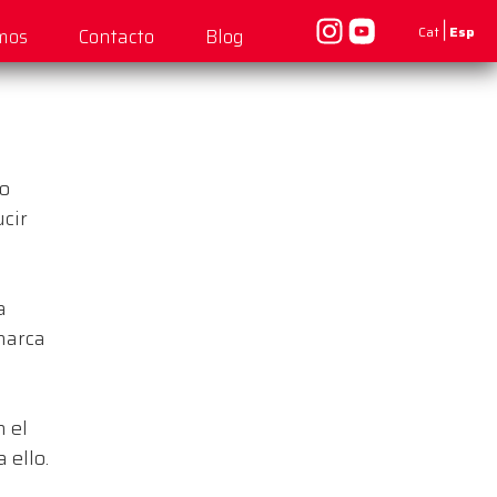
|
Cat
Esp
mos
Contacto
Blog
ro
ucir
a
 marca
 el
 ello.