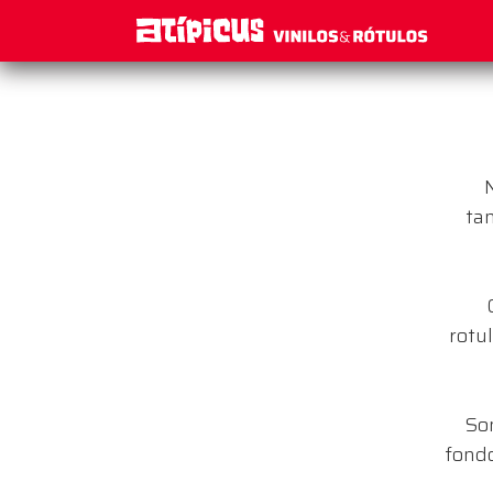
N
tam
rotul
So
fondo