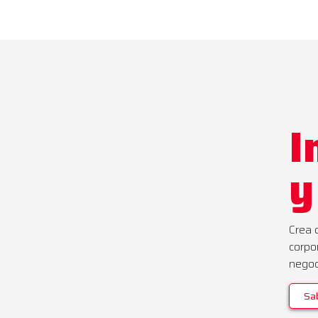
I
y
Crea 
corpo
negoc
Sa