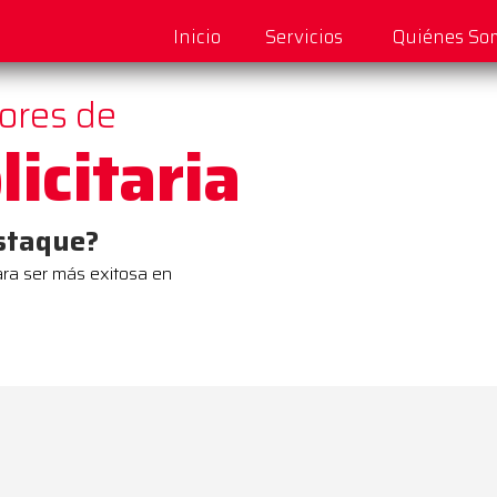
Inicio
Servicios
Quiénes So
dores de
icitaria
estaque?
ara ser más exitosa en