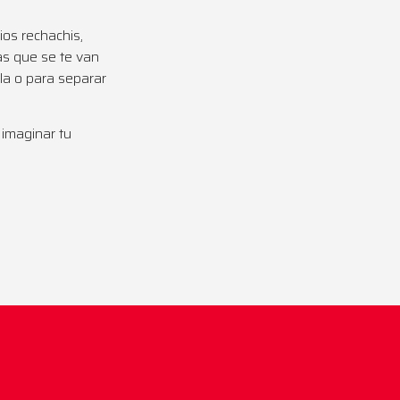
ios rechachis,
as que se te van
ala o para separar
imaginar tu