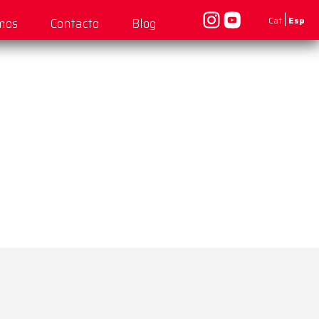
|
Cat
Esp
mos
Contacto
Blog