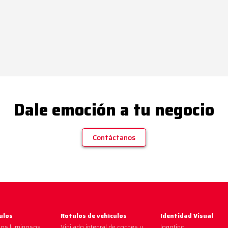
Dale emoción a tu negocio
Contáctanos
ulos
Rotulos de vehículos
Identidad Visual
los luminosos
Vinilado integral de coches y
logotipo