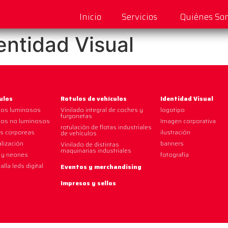
Inicio
Servicios
Quiénes So
entidad Visual
ulos
Rotulos de vehículos
Identidad Visual
los luminosos
Vinilado integral de coches y
logotipo
furgonetas
los no luminosos
Imagen corporativa
rotulación de flotas industriales
as corporeas
ilustración
de vehículos
lización
banners
Vinilado de distintas
maquinarias industriales
 y neones
fotografía
alla leds digital
Eventos y merchandising
Impresos y sellos