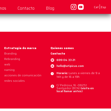
|
Cat
Esp
mos
Contacto
Blog
Estrategia de marca
Quienes somos
Branding
Contacto
Rebranding
699 04 33 21
web
hello@atipicus.com
naming
Horario:
Lunes a viernes de 9 a
acciones de comunicación
14h y de 16 a 19h
redes sociales
C/ Pedrosa, 16 -08251
Santpedor (BCN)
(visita en
local llamar antes)