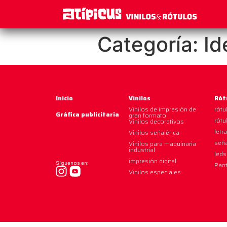
Categoría:
Id
Inicio
Vinilos
Rót
Vinilos de impresión de
rótu
Gráfica publicitaria
gran formato
rótu
Vinilos decorativos
letr
Vinilos señalética
seña
Vinilos para maquinaria
industrial
leds
impresión digital
Síguenos en:
Pant
Vinilos especiales