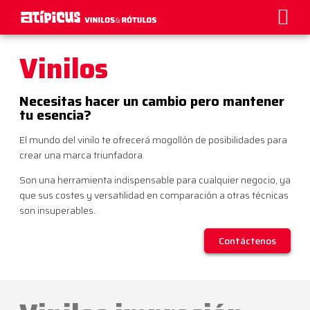
grafica publi
Identidad Visual
Estrategia de M
Quiénes Somos
Vinilos
Necesitas hacer un cambio pero mantener
tu esencia?
El mundo del vinilo te ofrecerá mogollón de posibilidades para
crear una marca triunfadora.
Son una herramienta indispensable para cualquier negocio, ya
que sus costes y versatilidad en comparación a otras técnicas
son insuperables.
Contáctenos