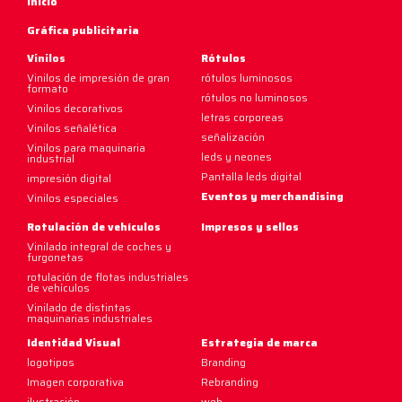
Inicio
Gráfica publicitaria
Vinilos
Rótulos
Vinilos de impresión de gran
rótulos luminosos
formato
rótulos no luminosos
Vinilos decorativos
letras corporeas
Vinilos señalética
señalización
Vinilos para maquinaria
leds y neones
industrial
Pantalla leds digital
impresión digital
Eventos y merchandising
Vinilos especiales
Rotulación de vehículos
Impresos y sellos
Vinilado integral de coches y
furgonetas
rotulación de flotas industriales
de vehículos
Vinilado de distintas
maquinarias industriales
Identidad Visual
Estrategia de marca
logotipos
Branding
Imagen corporativa
Rebranding
ilustración
web